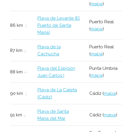
(
mapa
)
Playa de Levante (El
Puerto Real
86 km
↓
Puerto de Santa
(
mapa
)
María)
Playa de la
Puerto Real
87 km
↓
Cachucha
(
mapa
)
Playa del Espigón
Punta Umbría
88 km
←
Juan Carlos I
(
mapa
)
Playa de La Caleta
90 km
↓
Cádiz (
mapa
)
(Cádiz)
Playa de Santa
91 km
↓
Cádiz (
mapa
)
María del Mar