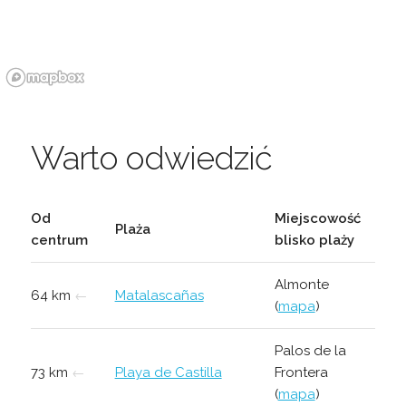
Warto odwiedzić
Od
Miejscowość
Plaża
centrum
blisko plaży
Almonte
64 km
←
Matalascañas
(
mapa
)
Palos de la
73 km
←
Playa de Castilla
Frontera
(
mapa
)