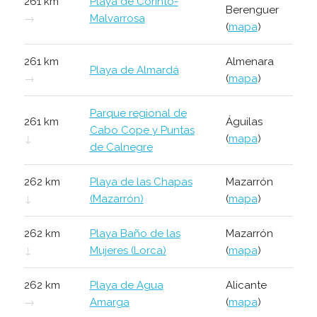
261 km
Playa de Corinto-
Berenguer
→
Malvarrosa
(
mapa
)
261 km
Almenara
Playa de Almardá
→
(
mapa
)
Parque regional de
261 km
Águilas
Cabo Cope y Puntas
↓
(
mapa
)
de Calnegre
262 km
Playa de las Chapas
Mazarrón
↓
(Mazarrón)
(
mapa
)
262 km
Playa Baño de las
Mazarrón
↓
Mujeres (Lorca)
(
mapa
)
262 km
Playa de Agua
Alicante
→
Amarga
(
mapa
)