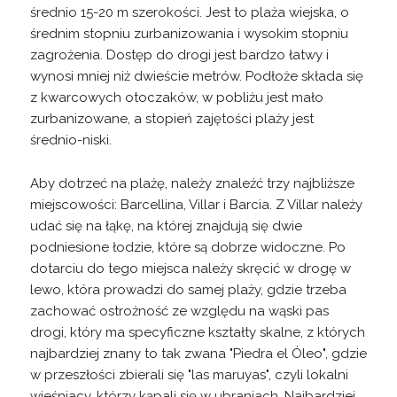
średnio 15-20 m szerokości. Jest to plaża wiejska, o
średnim stopniu zurbanizowania i wysokim stopniu
zagrożenia. Dostęp do drogi jest bardzo łatwy i
wynosi mniej niż dwieście metrów. Podłoże składa się
z kwarcowych otoczaków, w pobliżu jest mało
zurbanizowane, a stopień zajętości plaży jest
średnio-niski.
Aby dotrzeć na plażę, należy znaleźć trzy najbliższe
miejscowości: Barcellina, Villar i Barcia. Z Villar należy
udać się na łąkę, na której znajdują się dwie
podniesione łodzie, które są dobrze widoczne. Po
dotarciu do tego miejsca należy skręcić w drogę w
lewo, która prowadzi do samej plaży, gdzie trzeba
zachować ostrożność ze względu na wąski pas
drogi, który ma specyficzne kształty skalne, z których
najbardziej znany to tak zwana "Piedra el Óleo", gdzie
w przeszłości zbierali się "las maruyas", czyli lokalni
wieśniacy, którzy kąpali się w ubraniach. Najbardziej