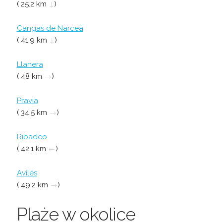
( 25.2 km
↓
)
Cangas de Narcea
( 41.9 km
↓
)
Llanera
( 48 km
→
)
Pravia
( 34.5 km
→
)
Ribadeo
( 42.1 km
←
)
Avilés
( 49.2 km
→
)
Plaże w okolice