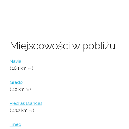
Miejscowości w pobliżu
Navia
( 16.1 km
←
)
Grado
( 40 km
↘
)
Piedras Blancas
( 43.7 km
→
)
Tineo