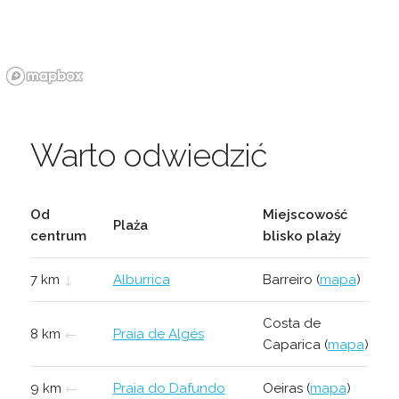
Warto odwiedzić
Od
Miejscowość
Plaża
centrum
blisko plaży
7 km
↓
Alburrica
Barreiro (
mapa
)
Costa de
8 km
←
Praia de Algés
Caparica (
mapa
)
9 km
←
Praia do Dafundo
Oeiras (
mapa
)