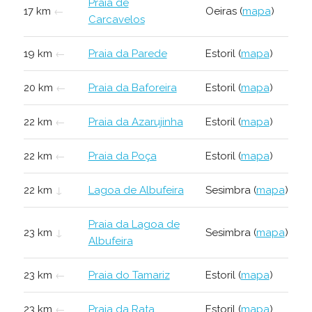
Praia de
17 km
←
Oeiras (
mapa
)
Carcavelos
19 km
←
Praia da Parede
Estoril (
mapa
)
20 km
←
Praia da Baforeira
Estoril (
mapa
)
22 km
←
Praia da Azarujinha
Estoril (
mapa
)
22 km
←
Praia da Poça
Estoril (
mapa
)
22 km
↓
Lagoa de Albufeira
Sesimbra (
mapa
)
Praia da Lagoa de
23 km
↓
Sesimbra (
mapa
)
Albufeira
23 km
←
Praia do Tamariz
Estoril (
mapa
)
23 km
←
Praia da Rata
Estoril (
mapa
)