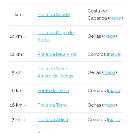
Costa de
11 km
←
Praia da Saúde
Caparica (
mapa
)
Praia de Paço de
14 km
←
Oeiras (
mapa
)
Arcos
14 km
↓
Praia da Bela Vista
Corroios (
mapa
)
Praia de Santo
15 km
←
Oeiras (
mapa
)
Amaro de Oeiras
16 km
↓
Fonte da Telha
Corroios (
mapa
)
16 km
←
Praia da Torre
Oeiras (
mapa
)
17 km
↓
Praia da Adiça
Corroios (
mapa
)