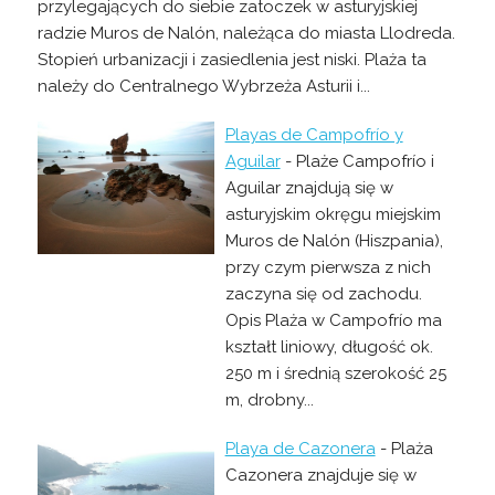
przylegających do siebie zatoczek w asturyjskiej
radzie Muros de Nalón, należąca do miasta Llodreda.
Stopień urbanizacji i zasiedlenia jest niski. Plaża ta
należy do Centralnego Wybrzeża Asturii i...
Playas de Campofrío y
Aguilar
- Plaże Campofrío i
Aguilar znajdują się w
asturyjskim okręgu miejskim
Muros de Nalón (Hiszpania),
przy czym pierwsza z nich
zaczyna się od zachodu.
Opis Plaża w Campofrío ma
kształt liniowy, długość ok.
250 m i średnią szerokość 25
m, drobny...
Playa de Cazonera
- Plaża
Cazonera znajduje się w