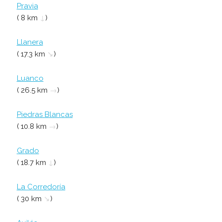
Pravia
( 8 km
↓
)
Llanera
( 17.3 km
↘
)
Luanco
( 26.5 km
→
)
Piedras Blancas
( 10.8 km
→
)
Grado
( 18.7 km
↓
)
La Corredoría
( 30 km
↘
)