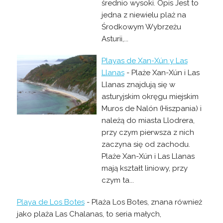
średnio wysoki. Opis Jest to
jedna z niewielu plaż na
Środkowym Wybrzeżu
Asturii,...
Playas de Xan-Xún y Las
Llanas
- Plaże Xan-Xún i Las
Llanas znajdują się w
asturyjskim okręgu miejskim
Muros de Nalón (Hiszpania) i
należą do miasta Llodrera,
przy czym pierwsza z nich
zaczyna się od zachodu.
Plaże Xan-Xún i Las Llanas
mają kształt liniowy, przy
czym ta...
Playa de Los Botes
- Plaża Los Botes, znana również
jako plaża Las Chalanas, to seria małych,