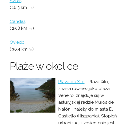
Avilés
( 16.3 km
→
)
Candás
( 25.8 km
→
)
Oviedo
( 30.4 km
↘
)
Plaże w okolice
Playa de Xilo
- Plaża Xilo,
znana również jako plaża
Veneiro, znajduje się w
asturyjskiej radzie Muros de
Nalón i należy do miasta El
Castiello (Hiszpania). Stopień
urbanizacji i zasiedlenia jest