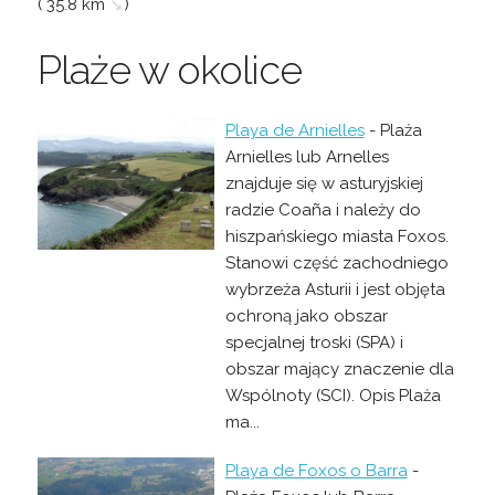
( 35.8 km
↘
)
Plaże w okolice
Playa de Arnielles
- Plaża
Arnielles lub Arnelles
znajduje się w asturyjskiej
radzie Coaña i należy do
hiszpańskiego miasta Foxos.
Stanowi część zachodniego
wybrzeża Asturii i jest objęta
ochroną jako obszar
specjalnej troski (SPA) i
obszar mający znaczenie dla
Wspólnoty (SCI). Opis Plaża
ma...
Playa de Foxos o Barra
-