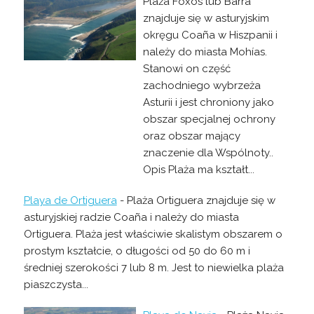
Plaża Foxos lub Barra
znajduje się w asturyjskim
okręgu Coaña w Hiszpanii i
należy do miasta Mohías.
Stanowi on część
zachodniego wybrzeża
Asturii i jest chroniony jako
obszar specjalnej ochrony
oraz obszar mający
znaczenie dla Wspólnoty..
Opis Plaża ma kształt...
Playa de Ortiguera
- Plaża Ortiguera znajduje się w
asturyjskiej radzie Coaña i należy do miasta
Ortiguera. Plaża jest właściwie skalistym obszarem o
prostym kształcie, o długości od 50 do 60 m i
średniej szerokości 7 lub 8 m. Jest to niewielka plaża
piaszczysta...