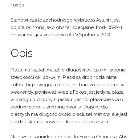
Foxos.
Stanowi część zachodniego wybrzeża Asturii i jest
objęta ochroną jako obszar specjalnej troski (SPA) i
obszar mający znaczenie dla Wspólnoty (SCI).
Opis
Plaża ma kształt muszli o długości ok. 150 m i średniej
szerokości ok. 40-45 m. Piaski są drobnoziarniste,
koloru brązowego, a plaża jest bardzo popularna w
weekendy, ponieważ wraz z Foxos jest jedyną plażą
w okręgu o drobnym piasku. Jest to plaża wiejska o
średnim stopniu zurbanizowania. Dojście dla
pieszych ma długość około pięciuset metrów, ale jest
bardzo skomplikowane i trudne do przejścia.
Najbliższe skupiska ludności to Foxos i Ortiguera. Aby