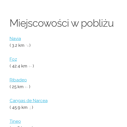
Miejscowości w pobliżu
Navia
( 3.2 km
↘
)
Foz
( 42.4 km
←
)
Ribadeo
( 25 km
←
)
Cangas de Narcea
( 45.9 km
↓
)
Tineo