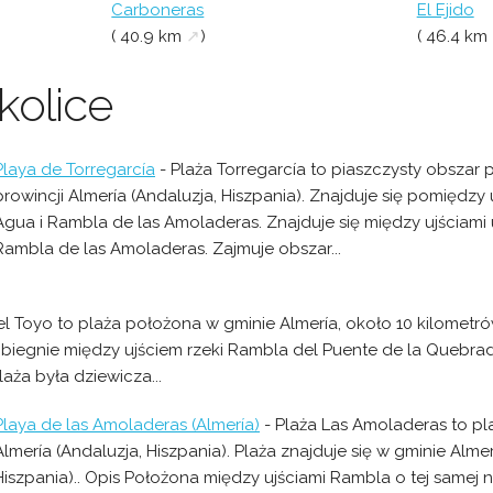
Carboneras
El Ejido
( 40.9 km
↗
)
( 46.4 km
kolice
Playa de Torregarcía
- Plaża Torregarcía to piaszczysty obszar
prowincji Almería (Andaluzja, Hiszpania). Znajduje się pomiędzy
Agua i Rambla de las Amoladeras. Znajduje się między ujściami 
Rambla de las Amoladeras. Zajmuje obszar...
el Toyo to plaża położona w gminie Almería, około 10 kilometrów
 biegnie między ujściem rzeki Rambla del Puente de la Quebrad
aża była dziewicza...
Playa de las Amoladeras (Almería)
- Plaża Las Amoladeras to p
Almería (Andaluzja, Hiszpania). Plaża znajduje się w gminie Almer
Hiszpania).. Opis Położona między ujściami Rambla o tej samej 