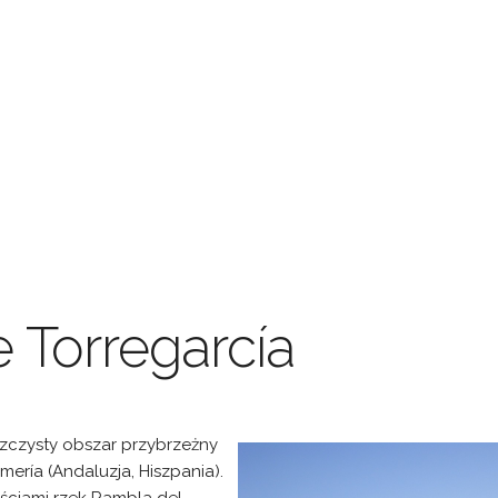
e Torregarcía
szczysty obszar przybrzeżny
mería (Andaluzja, Hiszpania).