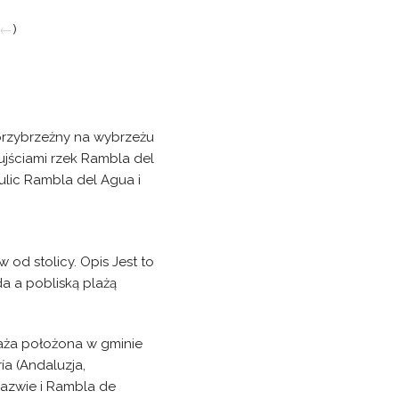
←
)
 przybrzeżny na wybrzeżu
 ujściami rzek Rambla del
ulic Rambla del Agua i
 od stolicy. Opis Jest to
a a pobliską plażą
laża położona w gminie
ía (Andaluzja,
nazwie i Rambla de