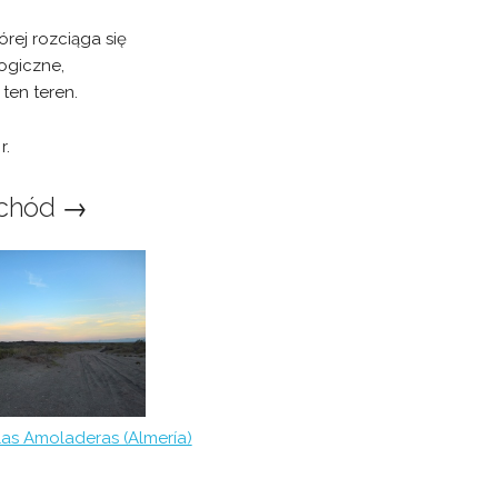
órej rozciąga się
ogiczne,
ten teren.
r.
chód →
las Amoladeras (Almería)