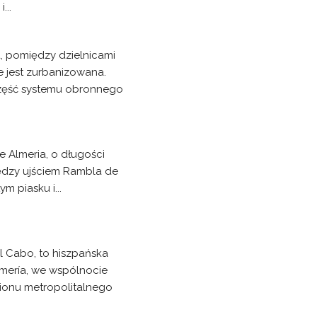
...
a, pomiędzy dzielnicami
ie jest zurbanizowana.
 część systemu obronnego
e Almeria, o długości
iędzy ujściem Rambla de
m piasku i...
l Cabo, to hiszpańska
lmería, we wspólnocie
gionu metropolitalnego