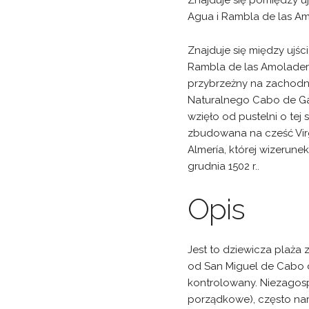
Znajduje się pomiędzy u
Agua i Rambla de las Am
Znajduje się między ujśc
Rambla de las Amolader
przybrzeżny na zachodn
Naturalnego Cabo de Ga
wzięło od pustelni o tej 
zbudowana na cześć Virg
Almería, której wizerunek
grudnia 1502 r..
Opis
Jest to dziewicza plaża
od San Miguel de Cabo d
kontrolowany. Niezagospo
porządkowe), często na