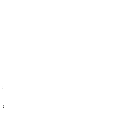
←
)
←
)