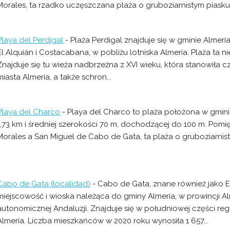
Morales, ta rzadko uczęszczana plaża o gruboziarnistym piasku i
Playa del Perdigal
- Plaża Perdigal znajduje się w gminie Almerí
El Alquián i Costacabana, w pobliżu lotniska Almería. Plaża ta n
Znajduje się tu wieża nadbrzeżna z XVI wieku, która stanowiła
miasta Almería, a także schron...
Playa del Charco
- Playa del Charco to plaża położona w gmini
1,73 km i średniej szerokości 70 m, dochodzącej do 100 m. Pom
Morales a San Miguel de Cabo de Gata, ta plaża o gruboziarnisty
Cabo de Gata (localidad)
- Cabo de Gata, znane również jako E
miejscowość i wioska należąca do gminy Almería, w prowincji A
autonomicznej Andaluzji. Znajduje się w południowej części re
Almería. Liczba mieszkańców w 2020 roku wynosiła 1 657...