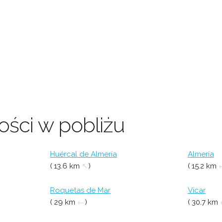
ści w pobliżu
Huércal de Almería
Almería
( 13.6 km
↖
)
( 15.2 km
Roquetas de Mar
Vícar
( 29 km
←
)
( 30.7 km