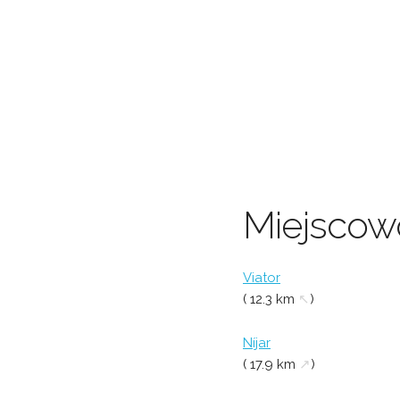
Miejscowo
Viator
( 12.3 km
↖
)
Níjar
( 17.9 km
↗
)