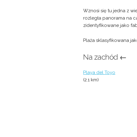
Wznosi się tu jedna z wi
rozległa panorama na cał
zidentyfikowane jako fa
Plaża sklasyfikowana jak
Na zachód ←
Playa del Toyo
(2.1 km)