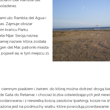
jściami rzek Rambla del
oladeras.
iami ulic Rambla del Agua i
as. Zajmuje obszar
im krańcu Parku
ta-Níjar. Swoją nazwę
samej nazwie, która została
en del Mar, patronki miasta
 pojawił się w tym miejscu 21
 z ciemnym piaskiem i żwirem, do której można dotrzeć drogą 
e Gata do Retamar, i chociaż liczba odwiedzających jest niewi
darowana i z niewielką ilością zasobów (parkingi, kosze na śmi
rażona jest na podmuchy wiatru, które powodują powstawanie 