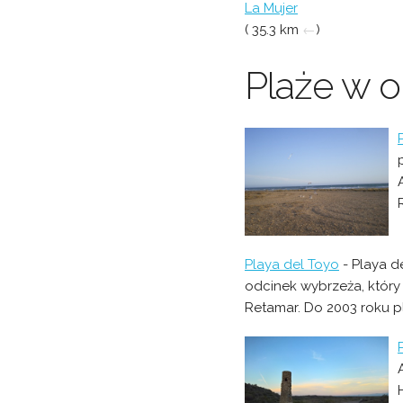
La Mujer
( 35.3 km
←
)
Plaże w o
Playa del Toyo
- Playa d
odcinek wybrzeża, który
Retamar. Do 2003 roku pl