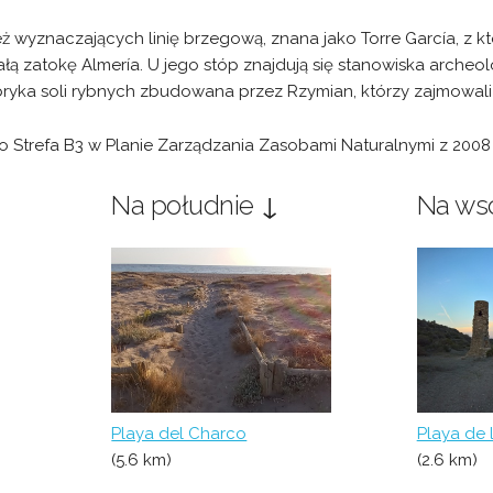
eż wyznaczających linię brzegową, znana jako Torre García, z kt
ą zatokę Almería. U jego stóp znajdują się stanowiska archeol
bryka soli rybnych zbudowana przez Rzymian, którzy zajmowali 
o Strefa B3 w Planie Zarządzania Zasobami Naturalnymi z 2008 
Na południe ↓
Na ws
Playa del Charco
Playa de 
(5.6 km)
(2.6 km)