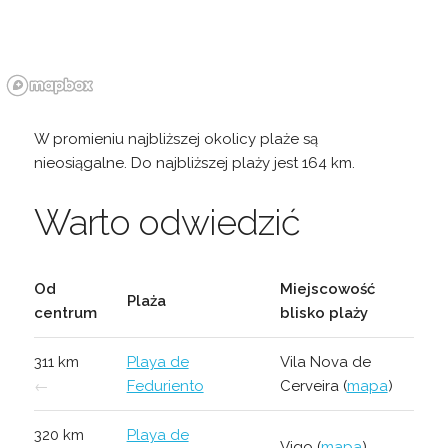
W promieniu najbliższej okolicy plaże są
nieosiągalne. Do najbliższej plaży jest 164 km.
Warto odwiedzić
Od
Miejscowość
Plaża
centrum
blisko plaży
311 km
Playa de
Vila Nova de
←
Feduriento
Cerveira (
mapa
)
320 km
Playa de
Vigo (
mapa
)