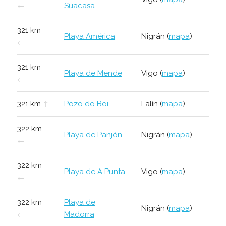
←
Suacasa
321 km
Playa América
Nigrán (
mapa
)
←
321 km
Playa de Mende
Vigo (
mapa
)
←
321 km
↑
Pozo do Boi
Lalín (
mapa
)
322 km
Playa de Panjón
Nigrán (
mapa
)
←
322 km
Playa de A Punta
Vigo (
mapa
)
←
322 km
Playa de
Nigrán (
mapa
)
←
Madorra