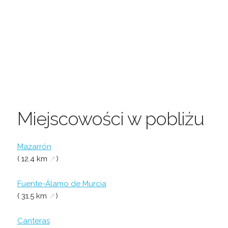
Miejscowości w pobliżu
Mazarrón
( 12.4 km
↗
)
Fuente-Álamo de Murcia
( 31.5 km
↗
)
Canteras