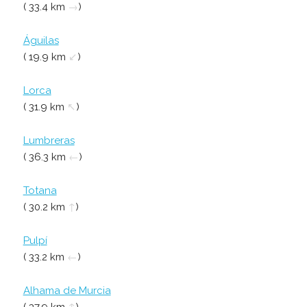
( 33.4 km
→
)
Águilas
( 19.9 km
↙
)
Lorca
( 31.9 km
↖
)
Lumbreras
( 36.3 km
←
)
Totana
( 30.2 km
↑
)
Pulpí
( 33.2 km
←
)
Alhama de Murcia
( 37.9 km
↑
)