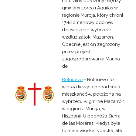
naturalny położony między
gminami Lorca i Águilas w
regionie Murcja, który chroni
17-kilometrowy odcinek
dziewiczego wybrzeża
wzdłuż zatoki Mazarrón.
Obecnie jest on zagrożony
przez projekt
zagospodarowania Marina
de...
Bolnuevo
- Bolnuevo to
wioska licząca ponad 1000
mieszkańców, położona na
wybrzeżu w gminie Mazarrón,
w regionie Murcja, w
Hiszpanii. U podnóża Sierra
de las Moreras. Kiedyś była
to mała wioska rybacka, ale