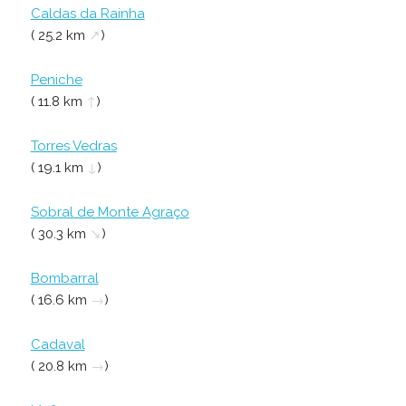
Caldas da Rainha
( 25.2 km
↗
)
Peniche
( 11.8 km
↑
)
Torres Vedras
( 19.1 km
↓
)
Sobral de Monte Agraço
( 30.3 km
↘
)
Bombarral
( 16.6 km
→
)
Cadaval
( 20.8 km
→
)