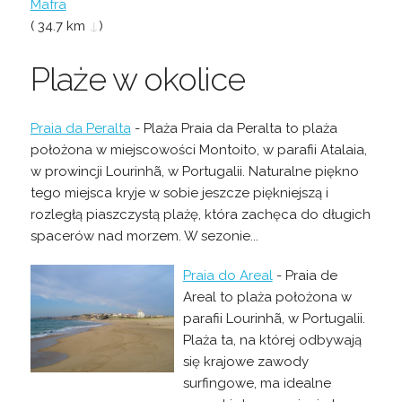
Mafra
( 34.7 km
↓
)
Plaże w okolice
Praia da Peralta
- Plaża Praia da Peralta to plaża
położona w miejscowości Montoito, w parafii Atalaia,
w prowincji Lourinhã, w Portugalii. Naturalne piękno
tego miejsca kryje w sobie jeszcze piękniejszą i
rozległą piaszczystą plażę, która zachęca do długich
spacerów nad morzem. W sezonie...
Praia do Areal
- Praia de
Areal to plaża położona w
parafii Lourinhã, w Portugalii.
Plaża ta, na której odbywają
się krajowe zawody
surfingowe, ma idealne