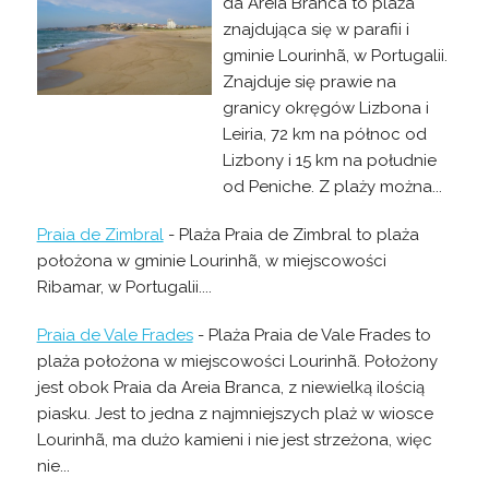
da Areia Branca to plaża
znajdująca się w parafii i
gminie Lourinhã, w Portugalii.
Znajduje się prawie na
granicy okręgów Lizbona i
Leiria, 72 km na północ od
Lizbony i 15 km na południe
od Peniche. Z plaży można...
Praia de Zimbral
- Plaża Praia de Zimbral to plaża
położona w gminie Lourinhã, w miejscowości
Ribamar, w Portugalii....
Praia de Vale Frades
- Plaża Praia de Vale Frades to
plaża położona w miejscowości Lourinhã. Położony
jest obok Praia da Areia Branca, z niewielką ilością
piasku. Jest to jedna z najmniejszych plaż w wiosce
Lourinhã, ma dużo kamieni i nie jest strzeżona, więc
nie...