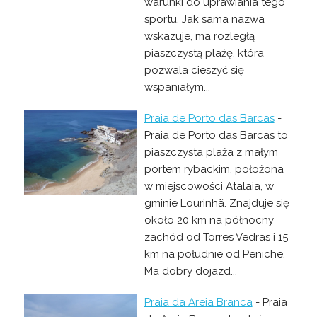
warunki do uprawiania tego
sportu. Jak sama nazwa
wskazuje, ma rozległą
piaszczystą plażę, która
pozwala cieszyć się
wspaniałym...
Praia de Porto das Barcas
-
Praia de Porto das Barcas to
piaszczysta plaża z małym
portem rybackim, położona
w miejscowości Atalaia, w
gminie Lourinhã. Znajduje się
około 20 km na północny
zachód od Torres Vedras i 15
km na południe od Peniche.
Ma dobry dojazd...
Praia da Areia Branca
- Praia