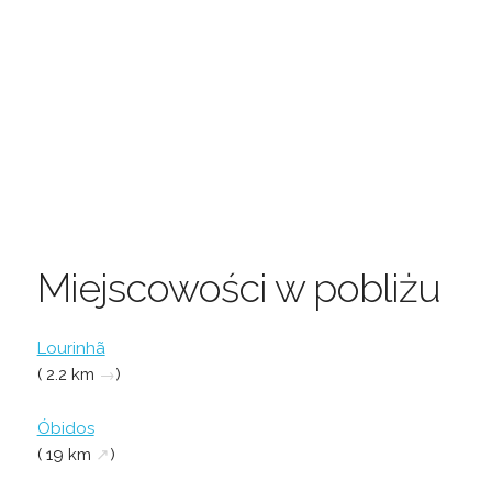
Miejscowości w pobliżu
Lourinhã
( 2.2 km
→
)
Óbidos
( 19 km
↗
)