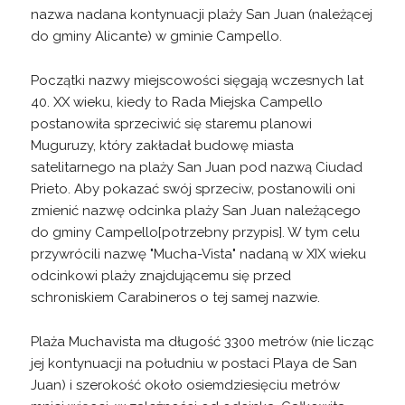
nazwa nadana kontynuacji plaży San Juan (należącej
do gminy Alicante) w gminie Campello.
Początki nazwy miejscowości sięgają wczesnych lat
40. XX wieku, kiedy to Rada Miejska Campello
postanowiła sprzeciwić się staremu planowi
Muguruzy, który zakładał budowę miasta
satelitarnego na plaży San Juan pod nazwą Ciudad
Prieto. Aby pokazać swój sprzeciw, postanowili oni
zmienić nazwę odcinka plaży San Juan należącego
do gminy Campello[potrzebny przypis]. W tym celu
przywrócili nazwę "Mucha-Vista" nadaną w XIX wieku
odcinkowi plaży znajdującemu się przed
schroniskiem Carabineros o tej samej nazwie.
Plaża Muchavista ma długość 3300 metrów (nie licząc
jej kontynuacji na południu w postaci Playa de San
Juan) i szerokość około osiemdziesięciu metrów