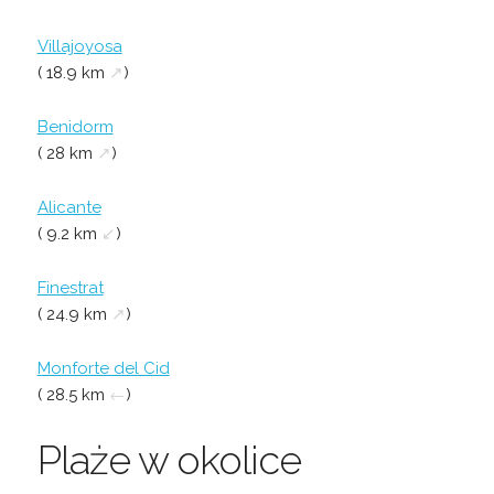
Villajoyosa
( 18.9 km
↗
)
Benidorm
( 28 km
↗
)
Alicante
( 9.2 km
↙
)
Finestrat
( 24.9 km
↗
)
Monforte del Cid
( 28.5 km
←
)
Plaże w okolice