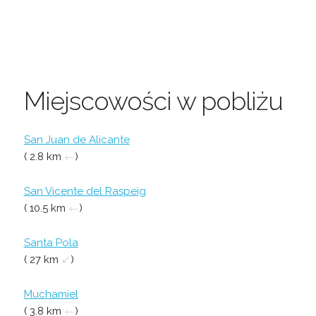
Miejscowości w pobliżu
San Juan de Alicante
( 2.8 km
←
)
San Vicente del Raspeig
( 10.5 km
←
)
Santa Pola
( 27 km
↙
)
Muchamiel
( 3.8 km
←
)