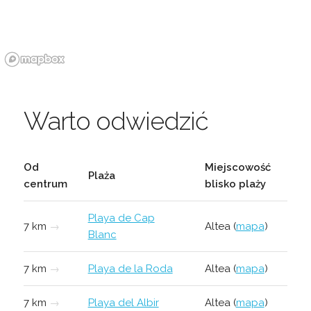
Warto odwiedzić
Od
Miejscowość
Plaża
centrum
blisko plaży
Playa de Cap
7 km
→
Altea (
mapa
)
Blanc
7 km
→
Playa de la Roda
Altea (
mapa
)
7 km
→
Playa del Albir
Altea (
mapa
)