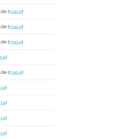
lde (
mapa
)
lde (
mapa
)
lde (
mapa
)
pa
)
lde (
mapa
)
pa
)
pa
)
pa
)
pa
)