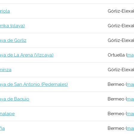
riola
Górliz-Elexa
rrika (playa)
Górliz-Elexa
aya de Gorliz
Górliz-Elexa
aya de La Arena (Vizcaya)
Ortuella (
ma
minza
Górliz-Elexa
aya de San Antonio (Pedernales)
Bermeo (
ma
aya de Baquio
Bermeo (
ma
nalape
Bermeo (
ma
ña
Bermeo (
ma