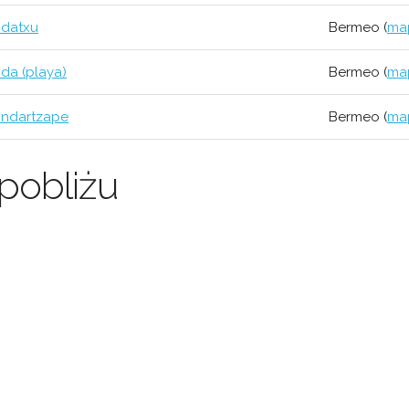
idatxu
Bermeo (
ma
ida (playa)
Bermeo (
ma
ndartzape
Bermeo (
ma
pobliżu