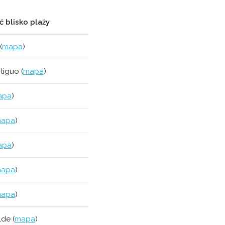
 blisko plaży
(
mapa
)
tiguo (
mapa
)
apa
)
apa
)
apa
)
apa
)
apa
)
lde (
mapa
)