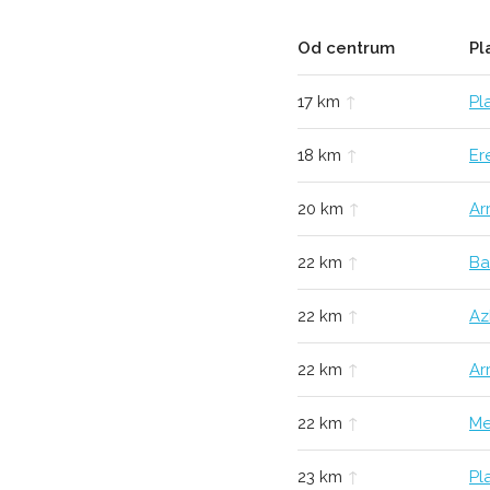
Od centrum
Pl
17 km
↑
Pl
18 km
↑
Er
20 km
↑
Ar
22 km
↑
Ba
22 km
↑
Az
22 km
↑
Ar
22 km
↑
Me
23 km
↑
Pl