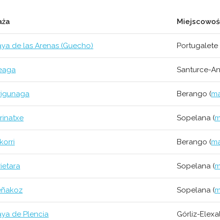
aża
Miejscowość
aya de las Arenas (Guecho)
Portugalete 
eaga
Santurce-An
rigunaga
Berango (
m
rinatxe
Sopelana (
m
korri
Berango (
m
rietara
Sopelana (
m
ñakoz
Sopelana (
m
aya de Plencia
Górliz-Elexa