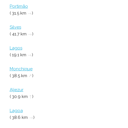
Portimão
( 31.5 km
→
)
Silves
( 41.7 km
→
)
Lagos
( 19.1 km
→
)
Monchique
( 38.5 km
↗
)
Aljezur
( 30.9 km
↑
)
Lagoa
( 38.6 km
→
)