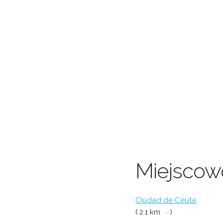
Miejscowo
Ciudad de Ceuta
( 2.1 km
→
)