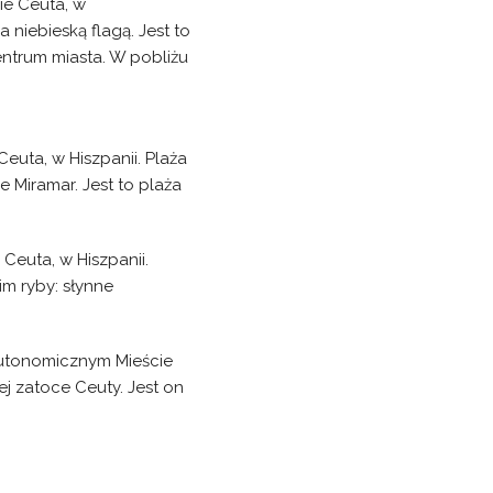
ie Ceuta, w
 niebieską flagą. Jest to
entrum miasta. W pobliżu
euta, w Hiszpanii. Plaża
 Miramar. Jest to plaża
Ceuta, w Hiszpanii.
im ryby: słynne
 Autonomicznym Mieście
ej zatoce Ceuty. Jest on