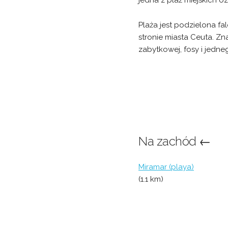
jedna z plaż miejskich o
Plaża jest podzielona f
stronie miasta Ceuta. Zna
zabytkowej, fosy i jedne
Na zachód ←
Miramar (playa)
(1.1 km)