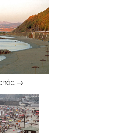
chód →