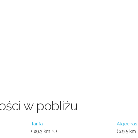
ści w pobliżu
Tarifa
Algeciras
( 29.3 km
↖
)
( 29.5 km