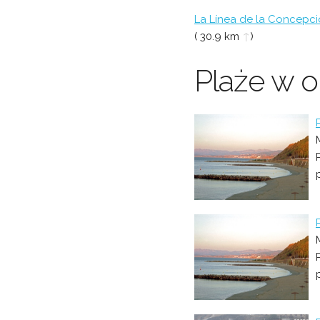
La Línea de la Concepc
( 30.9 km
↑
)
Plaże w o