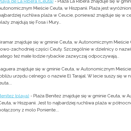
Playa de La Ribera (Ceuta)
- Plaża La Ribera znajduje się w gmin
Autonomicznym Mieście Ceuta, w Hiszpanii. Plaża jest wyróżniona
najbardziej ruchliwa plaża w Ceucie, ponieważ znajduje się w c
plaży znajdują się Fosa i Mury...
iramar znajduje się w gminie Ceuta, w Autonomicznym Mieście C
iowo-zachodniej części Ceuty. Szczególnie w dzielnicy o nazwie
latego też małe łodzie rybackie zazwyczaj odpoczywają...
aguera znajduje się w gminie Ceuta, w Autonomicznym Mieście 
obliżu urzędu celnego o nazwie El Tarajal. W lecie suszy się w n
uta....
Benítez (playa)
- Plaża Benítez znajduje się w gminie Ceuta, w
Ceuta, w Hiszpanii. Jest to najbardziej ruchliwa plaża w północn
połączony z molo Poniente....