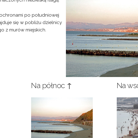
znaczonych niebieską flagą.
alochronami po południowej
jduje się w pobliżu dzielnicy
go z murów miejskich.
Na północ ↑
Na ws