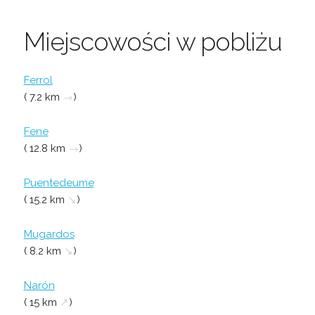
Miejscowości w pobliżu
Ferrol
( 7.2 km
→
)
Fene
( 12.8 km
→
)
Puentedeume
( 15.2 km
↘
)
Mugardos
( 8.2 km
↘
)
Narón
( 15 km
↗
)