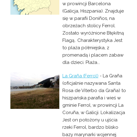
w prowincji Barcelona
(Galicja, Hiszpania). Znajduje
się w parafii Doniños, na
obrzeżach stolicy Ferrol.
Zostało wyróżnione Błękitną
Flagą.. Charakterystyka Jest
to plaża półmiejska, z
promenadą i placem zabaw
dla dzieci. Plaża...
La Graña (Ferrol)
- La Graña
(oficjalnie nazywana Santa
Rosa de Viterbo da Graña) to
hiszpańska parafia i wieś w
gminie Ferrol, w prowincji La
Coruña, w Galicji. Lokalizacja
Jest on położony u ujścia
rzeki Ferrol, bardzo blisko
bazy marynarki wojennej.