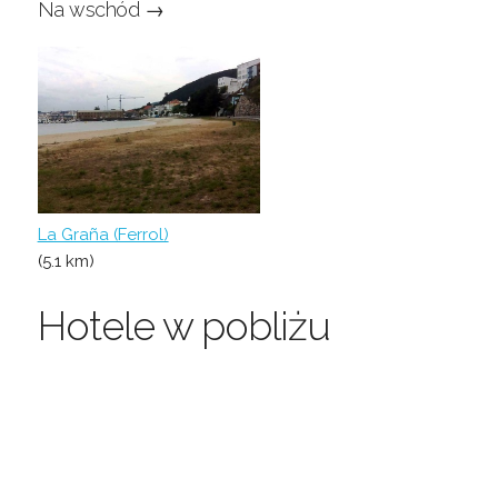
Na wschód →
La Graña (Ferrol)
(5.1 km)
Hotele w pobliżu