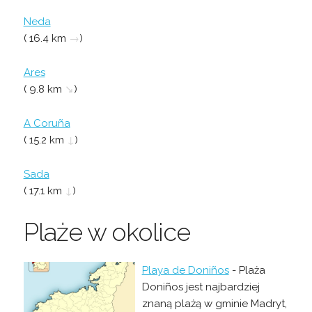
Neda
( 16.4 km
→
)
Ares
( 9.8 km
↘
)
A Coruña
( 15.2 km
↓
)
Sada
( 17.1 km
↓
)
Plaże w okolice
Playa de Doniños
- Plaża
Doniños jest najbardziej
znaną plażą w gminie Madryt,