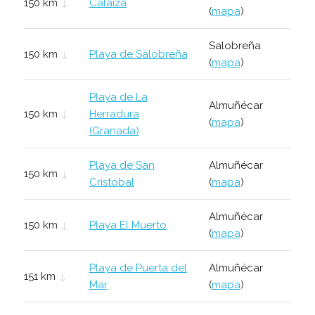
150 km
↓
Calaiza
(
mapa
)
Salobreña
150 km
↓
Playa de Salobreña
(
mapa
)
Playa de La
Almuñécar
150 km
↓
Herradura
(
mapa
)
(Granada)
Playa de San
Almuñécar
150 km
↓
Cristóbal
(
mapa
)
Almuñécar
150 km
↓
Playa El Muerto
(
mapa
)
Playa de Puerta del
Almuñécar
151 km
↓
Mar
(
mapa
)