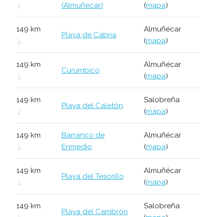
↓
(Almuñécar)
(
mapa
)
149 km
Almuñécar
Playa de Cabria
↓
(
mapa
)
149 km
Almuñécar
Curumbico
↓
(
mapa
)
149 km
Salobreña
Playa del Caletón
↓
(
mapa
)
149 km
Barranco de
Almuñécar
↓
Enmedio
(
mapa
)
149 km
Almuñécar
Playa del Tesorillo
↓
(
mapa
)
149 km
Salobreña
Playa del Cambrón