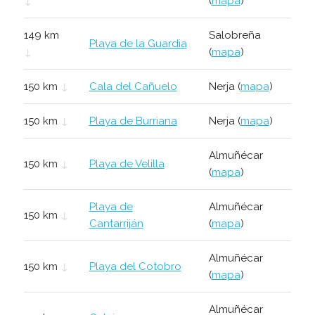
↓
(
mapa
)
149 km
Salobreña
Playa de la Guardia
↓
(
mapa
)
150 km
↓
Cala del Cañuelo
Nerja (
mapa
)
150 km
↓
Playa de Burriana
Nerja (
mapa
)
Almuñécar
150 km
↓
Playa de Velilla
(
mapa
)
Playa de
Almuñécar
150 km
↓
Cantarriján
(
mapa
)
Almuñécar
150 km
↓
Playa del Cotobro
(
mapa
)
Almuñécar