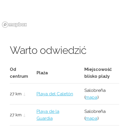
Warto odwiedzić
Od
Miejscowość
Plaża
centrum
blisko plaży
Salobreña
27 km
↓
Playa del Caletón
(
mapa
)
Playa de la
Salobreña
27 km
↓
Guardia
(
mapa
)