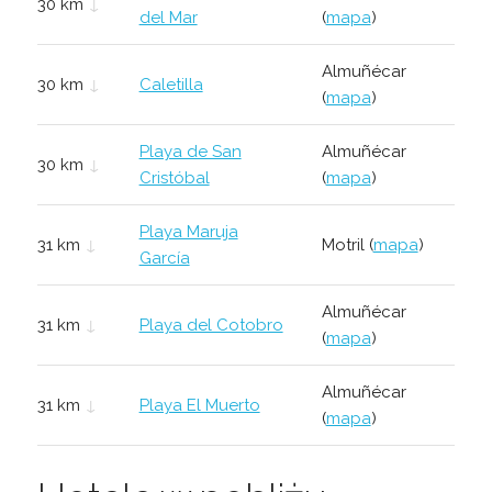
30 km
↓
del Mar
(
mapa
)
Almuñécar
30 km
↓
Caletilla
(
mapa
)
Playa de San
Almuñécar
30 km
↓
Cristóbal
(
mapa
)
Playa Maruja
31 km
↓
Motril (
mapa
)
García
Almuñécar
31 km
↓
Playa del Cotobro
(
mapa
)
Almuñécar
31 km
↓
Playa El Muerto
(
mapa
)